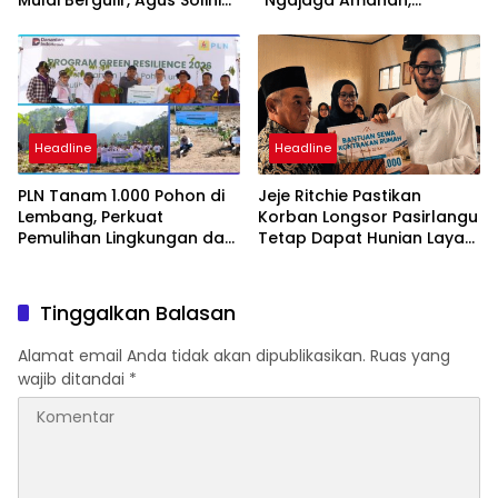
Mulai Bergulir, Agus Solihin
“Ngajaga Amanah,
Ajhe Kembali Maju dengan
Ngawangun Raharja”
Visi “Ciburuy Merata, Adil
Diawasi BPD”
Headline
Headline
PLN Tanam 1.000 Pohon di
Jeje Ritchie Pastikan
Lembang, Perkuat
Korban Longsor Pasirlangu
Pemulihan Lingkungan dan
Tetap Dapat Hunian Layak
Mitigasi Longsor di
Selama Relokasi
Bandung Barat
Tinggalkan Balasan
Alamat email Anda tidak akan dipublikasikan.
Ruas yang
wajib ditandai
*