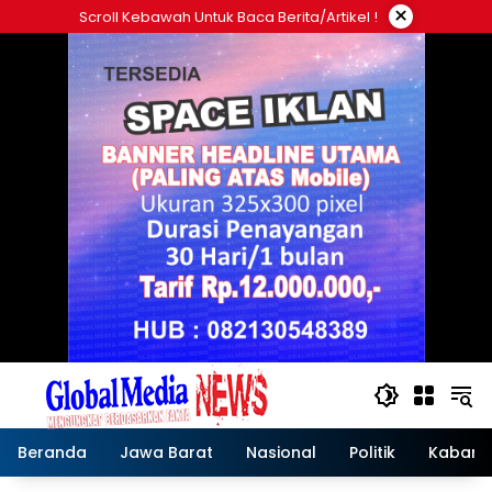
Langsung
×
Scroll Kebawah Untuk Baca Berita/artikel !
ke
konten
Beranda
Jawa Barat
Nasional
Politik
Kabar T