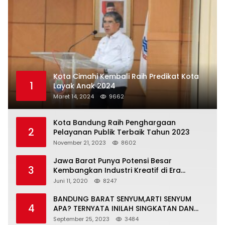
Kota Cimahi Kembali Raih Predikat Kota
1
Layak Anak 2024
Maret 14, 2024
9662
Kota Bandung Raih Penghargaan
2
Pelayanan Publik Terbaik Tahun 2023
November 21, 2023
8602
Jawa Barat Punya Potensi Besar
3
Kembangkan Industri Kreatif di Era
Normal Baru
Juni 11, 2020
8247
BANDUNG BARAT SENYUM,ARTI SENYUM
4
APA? TERNYATA INILAH SINGKATAN DAN
MAKNANYA
September 25, 2023
3484