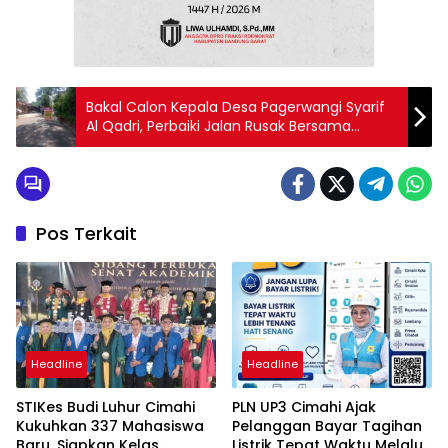
Bakal Calon Kepala Desa Pagerwangi Syarif
Al Qadri, Perbaiki Jalan Rusak Bersama
Warga
Pos Terkait
Headline
Headline
STIKes Budi Luhur Cimahi
PLN UP3 Cimahi Ajak
Kukuhkan 337 Mahasiswa
Pelanggan Bayar Tagihan
Baru, Siapkan Kelas
Listrik Tepat Waktu Melalui