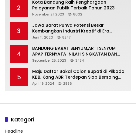
Kota Bandung Raih Penghargaan
2
Pelayanan Publik Terbaik Tahun 2023
November 21, 2023
8602
Jawa Barat Punya Potensi Besar
3
Kembangkan Industri Kreatif di Era
Normal Baru
Juni 11, 2020
8247
BANDUNG BARAT SENYUM,ARTI SENYUM
4
APA? TERNYATA INILAH SINGKATAN DAN
MAKNANYA
September 25, 2023
3484
Maju Daftar Bakal Calon Bupati di Pilkada
5
KBB, Kang ABR Terdepan Siap Bersaing
Dengan Balon Lainnya
April 19, 2024
2896
Kategori
Headline