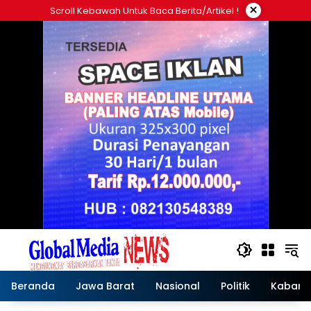
Langsung
×
Scroll Kebawah Untuk Baca Berita/artikel !
ke
konten
Beranda
Jawa Barat
Nasional
Politik
Kabar T