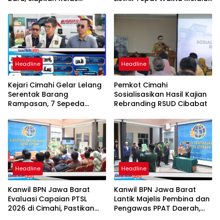
Internasional hingga
PLN Mobile
Student Exchange ke
Filipina
Headline
Headline
Kejari Cimahi Gelar Lelang
Pemkot Cimahi
Serentak Barang
Sosialisasikan Hasil Kajian
Rampasan, 7 Sepeda
Rebranding RSUD Cibabat
Motor Mulai Rp3,5 Juta
Siap Diburu Masyarakat
Headline
Headline
Kanwil BPN Jawa Barat
Kanwil BPN Jawa Barat
Evaluasi Capaian PTSL
Lantik Majelis Pembina dan
2026 di Cimahi, Pastikan
Pengawas PPAT Daerah,
Target dan Kualitas
Perkuat Integritas