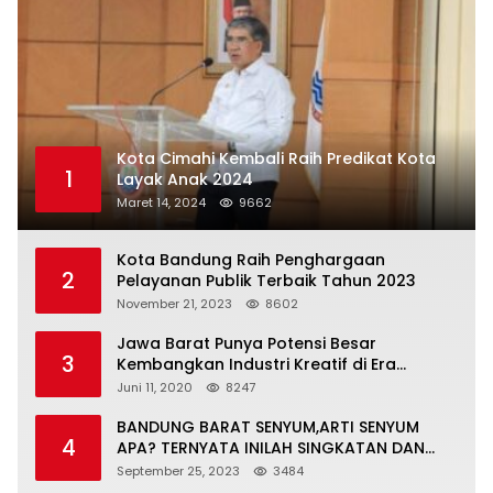
Kota Cimahi Kembali Raih Predikat Kota
1
Layak Anak 2024
Maret 14, 2024
9662
Kota Bandung Raih Penghargaan
2
Pelayanan Publik Terbaik Tahun 2023
November 21, 2023
8602
Jawa Barat Punya Potensi Besar
3
Kembangkan Industri Kreatif di Era
Normal Baru
Juni 11, 2020
8247
BANDUNG BARAT SENYUM,ARTI SENYUM
4
APA? TERNYATA INILAH SINGKATAN DAN
MAKNANYA
September 25, 2023
3484