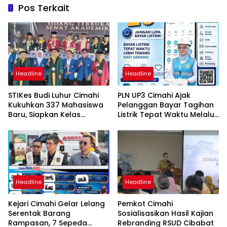
Pos Terkait
Headline
Headline
STIKes Budi Luhur Cimahi
PLN UP3 Cimahi Ajak
Kukuhkan 337 Mahasiswa
Pelanggan Bayar Tagihan
Baru, Siapkan Kelas
Listrik Tepat Waktu Melalui
Internasional hingga
PLN Mobile
Student Exchange ke
Filipina
Headline
Headline
Kejari Cimahi Gelar Lelang
Pemkot Cimahi
Serentak Barang
Sosialisasikan Hasil Kajian
Rampasan, 7 Sepeda
Rebranding RSUD Cibabat