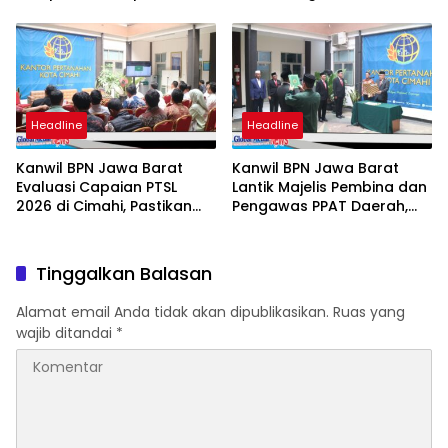
Motor Mulai Rp3,5 Juta
Siap Diburu Masyarakat
Headline
Headline
Kanwil BPN Jawa Barat
Kanwil BPN Jawa Barat
Evaluasi Capaian PTSL
Lantik Majelis Pembina dan
2026 di Cimahi, Pastikan
Pengawas PPAT Daerah,
Target dan Kualitas
Perkuat Integritas
Program Berjalan Optimal
Pelayanan Pertanahan
Tinggalkan Balasan
Alamat email Anda tidak akan dipublikasikan.
Ruas yang
wajib ditandai
*