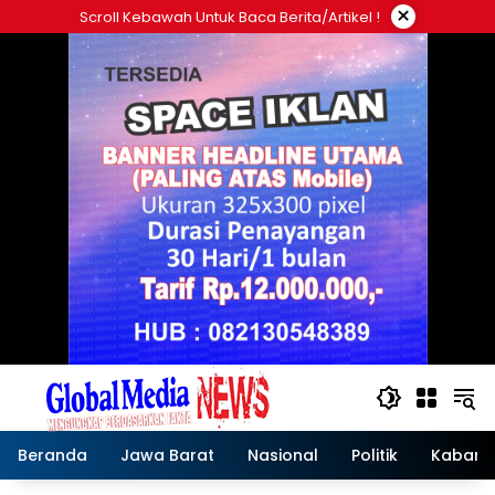
Langsung
×
Scroll Kebawah Untuk Baca Berita/artikel !
ke
konten
Beranda
Jawa Barat
Nasional
Politik
Kabar T