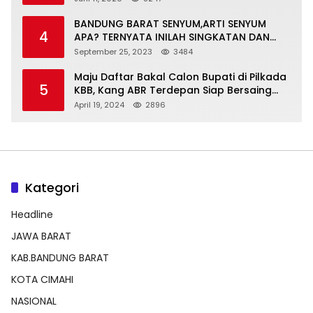
BANDUNG BARAT SENYUM,ARTI SENYUM
4
APA? TERNYATA INILAH SINGKATAN DAN
MAKNANYA
September 25, 2023
3484
Maju Daftar Bakal Calon Bupati di Pilkada
5
KBB, Kang ABR Terdepan Siap Bersaing
Dengan Balon Lainnya
April 19, 2024
2896
Kategori
Headline
JAWA BARAT
KAB.BANDUNG BARAT
KOTA CIMAHI
NASIONAL