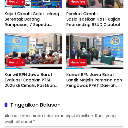
Headline
Headline
Kejari Cimahi Gelar Lelang
Pemkot Cimahi
Serentak Barang
Sosialisasikan Hasil Kajian
Rampasan, 7 Sepeda
Rebranding RSUD Cibabat
Motor Mulai Rp3,5 Juta
Siap Diburu Masyarakat
Headline
Headline
Kanwil BPN Jawa Barat
Kanwil BPN Jawa Barat
Evaluasi Capaian PTSL
Lantik Majelis Pembina dan
2026 di Cimahi, Pastikan
Pengawas PPAT Daerah,
Target dan Kualitas
Perkuat Integritas
Program Berjalan Optimal
Pelayanan Pertanahan
Tinggalkan Balasan
Alamat email Anda tidak akan dipublikasikan.
Ruas yang
wajib ditandai
*