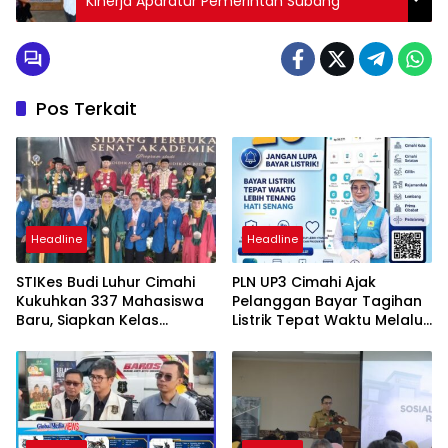
Kinerja Aparatur Pemerintah Subang
Pos Terkait
Headline
Headline
STIKes Budi Luhur Cimahi
PLN UP3 Cimahi Ajak
Kukuhkan 337 Mahasiswa
Pelanggan Bayar Tagihan
Baru, Siapkan Kelas
Listrik Tepat Waktu Melalui
Internasional hingga
PLN Mobile
Student Exchange ke
Filipina