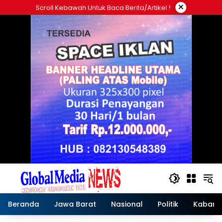
Langsung
×
Scroll Kebawah Untuk Baca Berita/artikel !
ke
konten
Beranda
Jawa Barat
Nasional
Politik
Kabar T