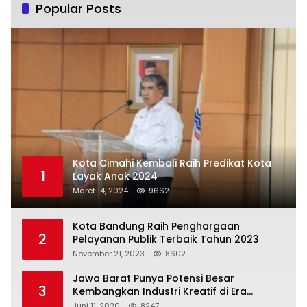
Popular Posts
Kota Cimahi Kembali Raih Predikat Kota
1
Layak Anak 2024
Maret 14, 2024
9662
Kota Bandung Raih Penghargaan
2
Pelayanan Publik Terbaik Tahun 2023
November 21, 2023
8602
Jawa Barat Punya Potensi Besar
3
Kembangkan Industri Kreatif di Era
Normal Baru
Juni 11, 2020
8247