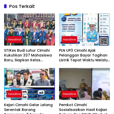
Pos Terkait
Headline
Headline
STIKes Budi Luhur Cimahi
PLN UP3 Cimahi Ajak
Kukuhkan 337 Mahasiswa
Pelanggan Bayar Tagihan
Baru, Siapkan Kelas
Listrik Tepat Waktu Melalui
Internasional hingga
PLN Mobile
Student Exchange ke
Filipina
Headline
Headline
Kejari Cimahi Gelar Lelang
Pemkot Cimahi
Serentak Barang
Sosialisasikan Hasil Kajian