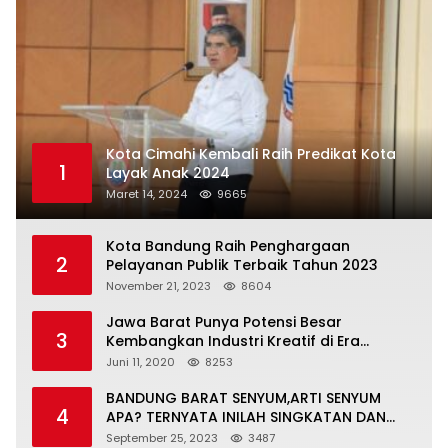
Kota Cimahi Kembali Raih Predikat Kota
1
Layak Anak 2024
Maret 14, 2024
9665
Kota Bandung Raih Penghargaan
2
Pelayanan Publik Terbaik Tahun 2023
November 21, 2023
8604
Jawa Barat Punya Potensi Besar
3
Kembangkan Industri Kreatif di Era
Normal Baru
Juni 11, 2020
8253
BANDUNG BARAT SENYUM,ARTI SENYUM
4
APA? TERNYATA INILAH SINGKATAN DAN
MAKNANYA
September 25, 2023
3487