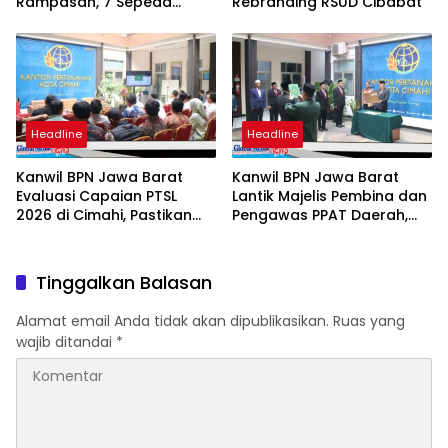
Rampasan, 7 Sepeda
Rebranding RSUD Cibabat
Motor Mulai Rp3,5 Juta
Siap Diburu Masyarakat
Headline
Headline
Kanwil BPN Jawa Barat
Kanwil BPN Jawa Barat
Evaluasi Capaian PTSL
Lantik Majelis Pembina dan
2026 di Cimahi, Pastikan
Pengawas PPAT Daerah,
Target dan Kualitas
Perkuat Integritas
Program Berjalan Optimal
Pelayanan Pertanahan
Tinggalkan Balasan
Alamat email Anda tidak akan dipublikasikan.
Ruas yang
wajib ditandai
*