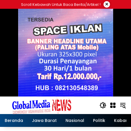
Langsung
×
Scroll Kebawah Untuk Baca Berita/artikel !
ke
konten
Beranda
Jawa Barat
Nasional
Politik
Kabar T