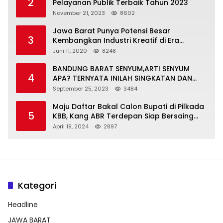
2
Pelayanan Publik Terbaik Tahun 2023
November 21, 2023
8602
Jawa Barat Punya Potensi Besar
3
Kembangkan Industri Kreatif di Era
Normal Baru
Juni 11, 2020
8248
BANDUNG BARAT SENYUM,ARTI SENYUM
4
APA? TERNYATA INILAH SINGKATAN DAN
MAKNANYA
September 25, 2023
3484
Maju Daftar Bakal Calon Bupati di Pilkada
5
KBB, Kang ABR Terdepan Siap Bersaing
Dengan Balon Lainnya
April 19, 2024
2897
Kategori
Headline
JAWA BARAT