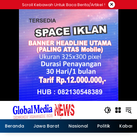
Langsung
×
Scroll Kebawah Untuk Baca Berita/artikel !
ke
konten
Beranda
Jawa Barat
Nasional
Politik
Kabar T