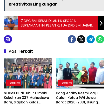
Kreativitas Lingkungan
7 DPC BMI RESMI DILANTIK SECARA
BERSAMAAN, INI PESAN KETUA DPD BMI JABAR
IMAM TUNGGARA
Pos Terkait
Headline
Headline
STIKes Budi Luhur Cimahi
Kang Andhy Resmi Maju
Kukuhkan 337 Mahasiswa
Calon Ketua PWI Jawa
Baru, Siapkan Kelas
Barat 2026-2031, Usung
Internasional hingga
Kesejahteraan Wartawan