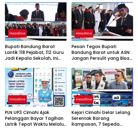
Student Exchange ke
Filipina
Headline
Headline
Bupati Bandung Barat
Pesan Tegas Bupati
Lantik 118 Pejabat, 112 Guru
Bandung Barat untuk ASN:
Jadi Kepala Sekolah, Ini
Jangan Persulit yang Bisa
Daftar Nama dan Jabatan
Dipermudah
Barunya
Headline
Headline
PLN UP3 Cimahi Ajak
Kejari Cimahi Gelar Lelang
Pelanggan Bayar Tagihan
Serentak Barang
Listrik Tepat Waktu Melalui
Rampasan, 7 Sepeda
PLN Mobile
Motor Mulai Rp3,5 Juta
Siap Diburu Masyarakat