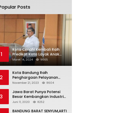
Popular Posts
Kota Cimahi Kembali Raih
1
Predikat Kota Layak Anak
2024
Maret 14, 2024
9665
Kota Bandung Raih
2
Penghargaan Pelayanan
Publik Terbaik Tahun 2023
November 21, 2023
8604
Jawa Barat Punya Potensi
3
Besar Kembangkan Industri
Kreatif di Era Normal Baru
Juni 11, 2020
8252
BANDUNG BARAT SENYUM,ARTI