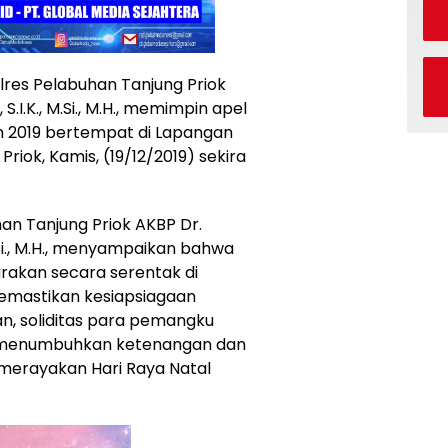
Pelabuhan Tanjung Priok
S.I.K., M.Si., M.H., memimpin apel
hun 2019 bertempat di Lapangan
riok, Kamis, (19/12/2019) sekira
an Tanjung Priok AKBP Dr.
 M.Si., M.H., menyampaikan bahwa
rakan secara serentak di
 memastikan kesiapsiagaan
, soliditas para pemangku
ta menumbuhkan ketenangan dan
merayakan Hari Raya Natal