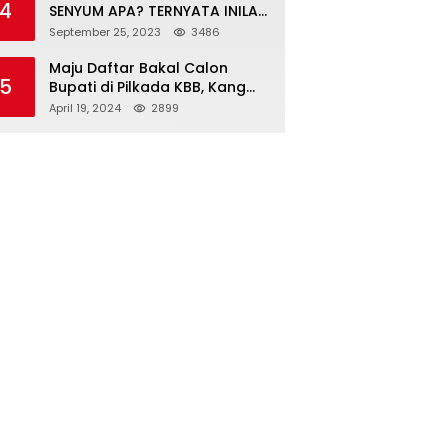
4
SENYUM APA? TERNYATA INILAH
SINGKATAN DAN MAKNANYA
September 25, 2023
3486
Maju Daftar Bakal Calon
5
Bupati di Pilkada KBB, Kang
ABR Terdepan Siap Bersaing
April 19, 2024
2899
Dengan Balon Lainnya