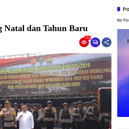
Po
No Po
g Natal dan Tahun Baru
194