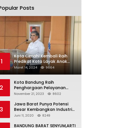
Popular Posts
Kota Cimahi Kembali Raih
1
Predikat Kota Layak Anak
2024
Maret 14, 2024
9664
Kota Bandung Raih
2
Penghargaan Pelayanan
Publik Terbaik Tahun 2023
November 21, 2023
8602
Jawa Barat Punya Potensi
3
Besar Kembangkan Industri
Kreatif di Era Normal Baru
Juni 11, 2020
8249
BANDUNG BARAT SENYUM,ARTI