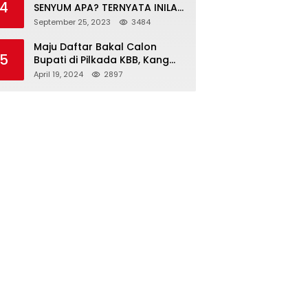
4
SENYUM APA? TERNYATA INILAH
SINGKATAN DAN MAKNANYA
September 25, 2023
3484
Maju Daftar Bakal Calon
5
Bupati di Pilkada KBB, Kang
ABR Terdepan Siap Bersaing
April 19, 2024
2897
Dengan Balon Lainnya