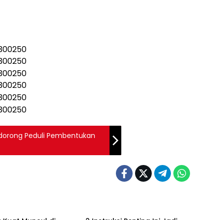
idorong Peduli Pembentukan
ne
Headline