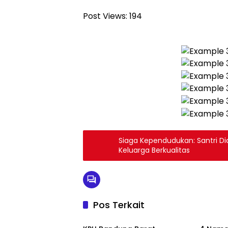
Post Views:
194
Siaga Kependudukan: Santri D
Keluarga Berkualitas
Pos Terkait
Headline
Headli