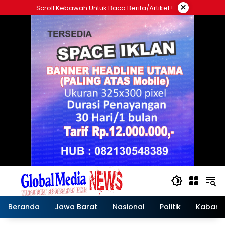
Langsung
×
Scroll Kebawah Untuk Baca Berita/artikel !
ke
konten
Beranda
Jawa Barat
Nasional
Politik
Kabar T