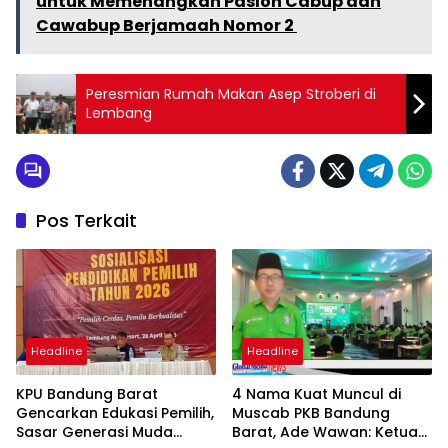
untuk Memenangkan Paslon Cabup dan
Cawabup Berjamaah Nomor 2
Peresmian Rumah Makan Asep Stroberi di
Lembang
Pos Terkait
Headline
Headline
KPU Bandung Barat
4 Nama Kuat Muncul di
Gencarkan Edukasi Pemilih,
Muscab PKB Bandung
Sasar Generasi Muda
Barat, Ade Wawan: Ketua