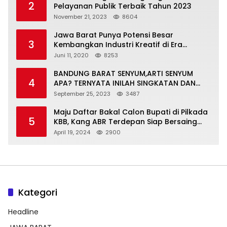
2
Pelayanan Publik Terbaik Tahun 2023
November 21, 2023
8604
Jawa Barat Punya Potensi Besar
3
Kembangkan Industri Kreatif di Era
Normal Baru
Juni 11, 2020
8253
BANDUNG BARAT SENYUM,ARTI SENYUM
4
APA? TERNYATA INILAH SINGKATAN DAN
MAKNANYA
September 25, 2023
3487
Maju Daftar Bakal Calon Bupati di Pilkada
5
KBB, Kang ABR Terdepan Siap Bersaing
Dengan Balon Lainnya
April 19, 2024
2900
Kategori
Headline