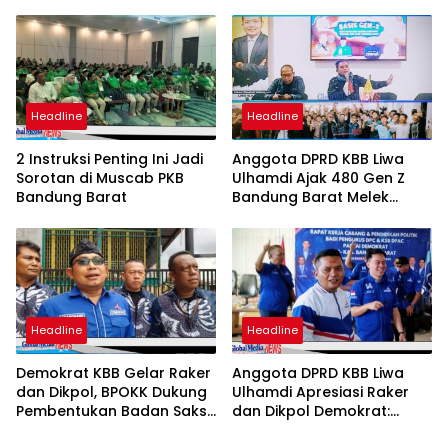
Jelang Pemilu 2029
Terpilih Harus Bawa PKB
Lebih Solid dan Dipercaya
Rakyat
Headline
Headline
2 Instruksi Penting Ini Jadi
Anggota DPRD KBB Liwa
Sorotan di Muscab PKB
Ulhamdi Ajak 480 Gen Z
Bandung Barat
Bandung Barat Melek
Politik dalam Bukber dan
Sharing Inspiratif
Headline
Headline
Demokrat KBB Gelar Raker
Anggota DPRD KBB Liwa
dan Dikpol, BPOKK Dukung
Ulhamdi Apresiasi Raker
Pembentukan Badan Saksi
dan Dikpol Demokrat:
hingga Tingkat Desa
Langkah Strategis Perkuat