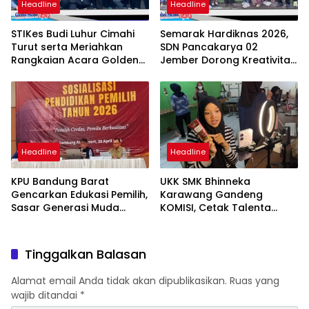
Headline
Headline
STIKes Budi Luhur Cimahi
Semarak Hardiknas 2026,
Turut serta Meriahkan
SDN Pancakarya 02
Rangkaian Acara Golden
Jember Dorong Kreativitas
Anniversary Yayasan
dan Karakter Siswa
Pambudhi Luhur 1976
Headline
Headline
KPU Bandung Barat
UKK SMK Bhinneka
Gencarkan Edukasi Pemilih,
Karawang Gandeng
Sasar Generasi Muda
KOMISI, Cetak Talenta
Jelang Pemilu 2029
Digital Marketing Siap
Bersaing Global
Tinggalkan Balasan
Alamat email Anda tidak akan dipublikasikan.
Ruas yang
wajib ditandai
*