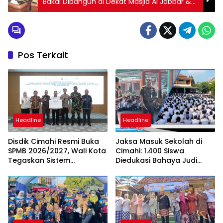
Bakal Dibangun di Dekat Masjid Al Jabbar &
Stadion GBLA
Pos Terkait
Headline
Headline
Disdik Cimahi Resmi Buka
Jaksa Masuk Sekolah di
SPMB 2026/2027, Wali Kota
Cimahi: 1.400 Siswa
Tegaskan Sistem
Diedukasi Bahaya Judi
Transparan
Online hingga Child
Grooming