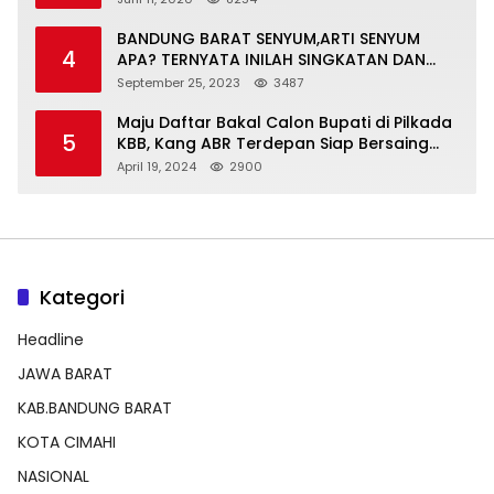
BANDUNG BARAT SENYUM,ARTI SENYUM
4
APA? TERNYATA INILAH SINGKATAN DAN
MAKNANYA
September 25, 2023
3487
Maju Daftar Bakal Calon Bupati di Pilkada
5
KBB, Kang ABR Terdepan Siap Bersaing
Dengan Balon Lainnya
April 19, 2024
2900
Kategori
Headline
JAWA BARAT
KAB.BANDUNG BARAT
KOTA CIMAHI
NASIONAL