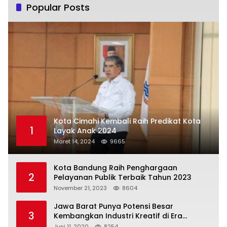
Popular Posts
Kota Cimahi Kembali Raih Predikat Kota
1
Layak Anak 2024
Maret 14, 2024
9665
Kota Bandung Raih Penghargaan
2
Pelayanan Publik Terbaik Tahun 2023
November 21, 2023
8604
Jawa Barat Punya Potensi Besar
3
Kembangkan Industri Kreatif di Era
Normal Baru
Juni 11, 2020
8254