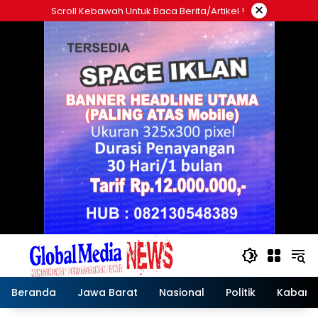
Langsung
×
Scroll Kebawah Untuk Baca Berita/artikel !
ke
konten
Beranda
Jawa Barat
Nasional
Politik
Kabar T