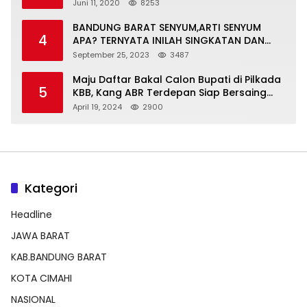
Normal Baru
Juni 11, 2020
8253
BANDUNG BARAT SENYUM,ARTI SENYUM
4
APA? TERNYATA INILAH SINGKATAN DAN
MAKNANYA
September 25, 2023
3487
Maju Daftar Bakal Calon Bupati di Pilkada
5
KBB, Kang ABR Terdepan Siap Bersaing
Dengan Balon Lainnya
April 19, 2024
2900
Kategori
Headline
JAWA BARAT
KAB.BANDUNG BARAT
KOTA CIMAHI
NASIONAL