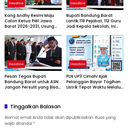
Headline
Headline
Kang Andhy Resmi Maju
Bupati Bandung Barat
Calon Ketua PWI Jawa
Lantik 118 Pejabat, 112 Guru
Barat 2026-2031, Usung
Jadi Kepala Sekolah, Ini
Kesejahteraan Wartawan
Daftar Nama dan Jabatan
Barunya
Headline
Headline
Pesan Tegas Bupati
PLN UP3 Cimahi Ajak
Bandung Barat untuk ASN:
Pelanggan Bayar Tagihan
Jangan Persulit yang Bisa
Listrik Tepat Waktu Melalui
Dipermudah
PLN Mobile
Tinggalkan Balasan
Alamat email Anda tidak akan dipublikasikan.
Ruas yang
wajib ditandai
*