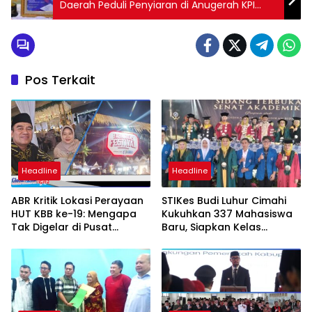
Daerah Peduli Penyiaran di Anugerah KPI
2019
Pos Terkait
Headline
Headline
ABR Kritik Lokasi Perayaan
STIKes Budi Luhur Cimahi
HUT KBB ke-19: Mengapa
Kukuhkan 337 Mahasiswa
Tak Digelar di Pusat
Baru, Siapkan Kelas
Pemerintahan?
Internasional hingga
Student Exchange ke
Filipina