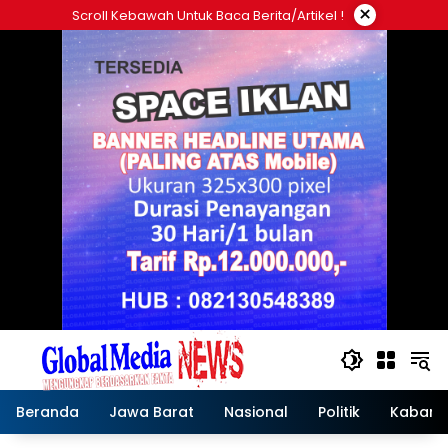
Langsung
×
Scroll Kebawah Untuk Baca Berita/artikel !
ke
konten
Beranda
Jawa Barat
Nasional
Politik
Kabar T