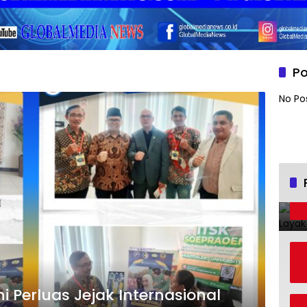
Po
No Po
i Perluas Jejak Internasional