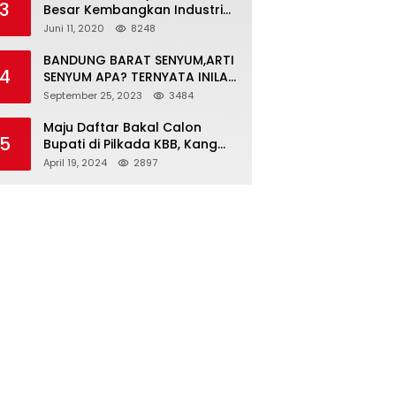
3
Besar Kembangkan Industri
Kreatif di Era Normal Baru
Juni 11, 2020
8248
BANDUNG BARAT SENYUM,ARTI
4
SENYUM APA? TERNYATA INILAH
SINGKATAN DAN MAKNANYA
September 25, 2023
3484
Maju Daftar Bakal Calon
5
Bupati di Pilkada KBB, Kang
ABR Terdepan Siap Bersaing
April 19, 2024
2897
Dengan Balon Lainnya