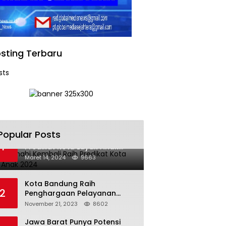
sting Terbaru
sts
Popular Posts
Kota Cimahi Kembali Raih
1
Predikat Kota Layak Anak
2024
Maret 14, 2024
9663
Kota Bandung Raih
2
Penghargaan Pelayanan
Publik Terbaik Tahun 2023
November 21, 2023
8602
Jawa Barat Punya Potensi