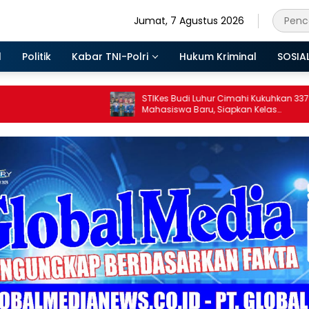
Jumat, 7 Agustus 2026
l
Politik
Kabar TNI-Polri
Hukum Kriminal
SOSIA
STIKes Budi Luhur Cimahi Kukuhkan 337
Mahasiswa Baru, Siapkan Kelas
Internasional hingga Student Exchange
ke Filipina