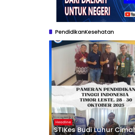
PendidikanKesehatan
Headline
STIKes Budi Luhur Cimah